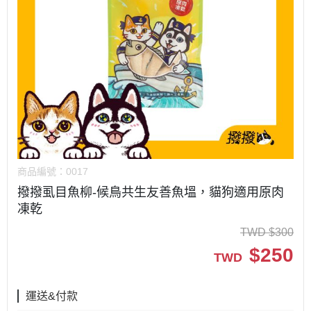
商品編號：
0017
撥撥虱目魚柳-候鳥共生友善魚塭，貓狗適用原肉
凍乾
TWD
$
300
$
250
TWD
運送&付款