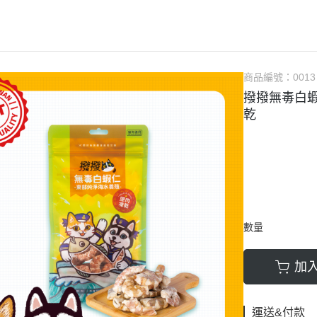
商品編號：
0013
撥撥無毒白
乾
數量
加
運送&付款