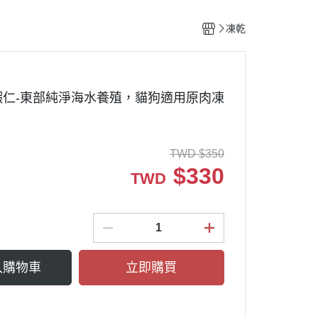
凍乾
蝦仁-東部純淨海水養殖，貓狗適用原肉凍
TWD
$
350
$
330
TWD
入購物車
立即購買